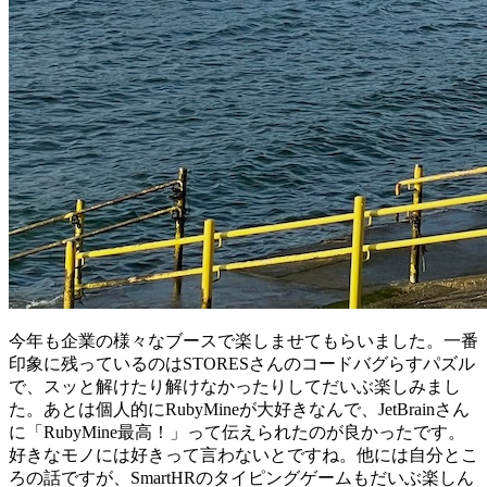
今年も企業の様々なブースで楽しませてもらいました。一番
印象に残っているのはSTORESさんのコードバグらすパズル
で、スッと解けたり解けなかったりしてだいぶ楽しみまし
た。あとは個人的にRubyMineが大好きなんで、JetBrainさん
に「RubyMine最高！」って伝えられたのが良かったです。
好きなモノには好きって言わないとですね。他には自分とこ
ろの話ですが、SmartHRのタイピングゲームもだいぶ楽しん