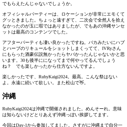
でもらえたんじゃないでしょうか。
オフィシャルパーティーは、ロケーションが非常にエモくて
グッときました。ちょっと遠すぎて、二次会で全然人を拾え
なかったのが玉に瑕ではありましたが、でもあの沖縄サンセ
ットは最高のコンテンツでした。
アフターパーティも凄い良かったですね。バカみたいにハブ
とハーブのリキュールをショットしまくってて、IVRyさん
にもらった酒豪伝説無かったらヤバかったんじゃないかと思
います。30も後半にになってまで何やってるんでしょう
ね？ でも楽しかったから仕方ないんですよ。
楽しかったです、RubyKaigi2024。最高。こんな祭はない
よ。永遠に続いて欲しい。また松山で👋。
沖縄
RubyKaigi2024は沖縄で開催されました。めんそーれ。意味
は知らないけどとりあえず沖縄っぽい挨拶してます。
今回はDay-1から参加してました。さすがに沖縄まで自分一