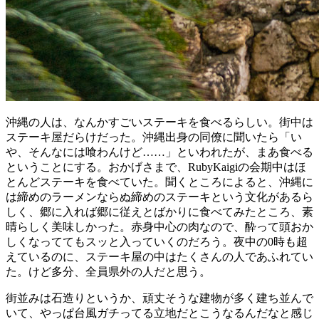
沖縄の人は、なんかすごいステーキを食べるらしい。街中は
ステーキ屋だらけだった。沖縄出身の同僚に聞いたら「い
や、そんなには喰わんけど……」といわれたが、まあ食べる
ということにする。おかげさまで、RubyKaigiの会期中はほ
とんどステーキを食べていた。聞くところによると、沖縄に
は締めのラーメンならぬ締めのステーキという文化があるら
しく、郷に入れば郷に従えとばかりに食べてみたところ、素
晴らしく美味しかった。赤身中心の肉なので、酔って頭おか
しくなっててもスッと入っていくのだろう。夜中の0時も超
えているのに、ステーキ屋の中はたくさんの人であふれてい
た。けど多分、全員県外の人だと思う。
街並みは石造りというか、頑丈そうな建物が多く建ち並んで
いて、やっぱ台風ガチってる立地だとこうなるんだなと感じ