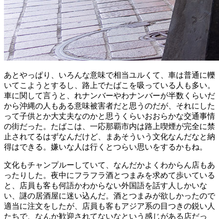
あとやっぱり、いろんな意味で相当ユルくて、車は普通に轢
いてこようとするし、路上でたばこを吸っている人も多い。
車に関して言うと、れナンバーやわナンバーが半数くらいだ
から沖縄の人もある意味被害者だと思うのだが、それにした
って子供とか大丈夫なのかと思うくらいおおらかな交通事情
の街だった。たばこは、一応那覇市内は路上喫煙が完全に禁
止されてるはずなんだけど、まあそういう文化なんだなと納
得はできる。嫌いな人は行くとつらい思いをするかもね。
文化もチャンプルーしていて、なんだかよくわからん店もあ
ったりした。夜中にフラフラ酒とつまみを求めて歩いている
と、店員も客も何語かわからない外国語を話す人しかいな
い、謎の居酒屋に迷い込んだ。酒とつまみが欲しかったので
適当に注文をしたが、店員も客もアジア系の目つきの鋭い人
たちで、なんか歓迎されてないなという感じがある店だっ