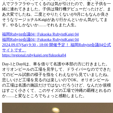
人でフラフラやってくるのは気が引けたので、妻と子供を一
緒に連れてきました。子供は飛行機デビューだったけど、ま
あ大変でしたね、二度とやりたくないが9月にもなんか良さ
そうなリージョナルKaigiがあり行かんといかん気がしてま
す。やるしかないか……それもまた人生。
福岡Rubyist会議04 | Fukuoka RubyistKaigi 04
福岡Rubyist会議04 | Fukuoka RubyistKaigi 04
2024.09.07(Sat) 9:30 - 18:00 開催予定！ 福岡Rubyist会議04公式
サイトです。
https://regional.rubykaigi.org/fukuoka04
Day-1とDay0は、車を借りて名護や本部の方に行きました。
オリオンビールの工場を見学して、ドライバーなのでできた
てのビール試飲の様子を指をくわえながら見ていましたね。
悲しいけど工場を見るのは楽しいのでOK。オリオンビール
の工場は名護の施設だけではないだろうけど、なんだか規模
はすごく小さくて、このサイズの工場で沖縄の覇権とれるの
か……と変なところでちょっと感動しました。