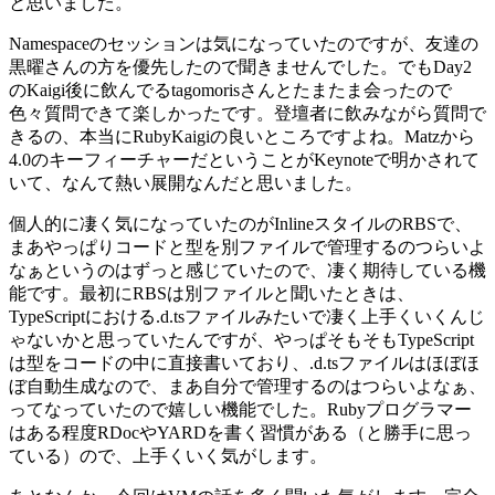
と思いました。
Namespaceのセッションは気になっていたのですが、友達の
黒曜さんの方を優先したので聞きませんでした。でもDay2
のKaigi後に飲んでるtagomorisさんとたまたま会ったので
色々質問できて楽しかったです。登壇者に飲みながら質問で
きるの、本当にRubyKaigiの良いところですよね。Matzから
4.0のキーフィーチャーだということがKeynoteで明かされて
いて、なんて熱い展開なんだと思いました。
個人的に凄く気になっていたのがInlineスタイルのRBSで、
まあやっぱりコードと型を別ファイルで管理するのつらいよ
なぁというのはずっと感じていたので、凄く期待している機
能です。最初にRBSは別ファイルと聞いたときは、
TypeScriptにおける.d.tsファイルみたいで凄く上手くいくんじ
ゃないかと思っていたんですが、やっぱそもそもTypeScript
は型をコードの中に直接書いており、.d.tsファイルはほぼほ
ぼ自動生成なので、まあ自分で管理するのはつらいよなぁ、
ってなっていたので嬉しい機能でした。Rubyプログラマー
はある程度RDocやYARDを書く習慣がある（と勝手に思っ
ている）ので、上手くいく気がします。