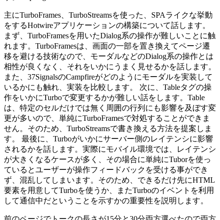
主にTurboFrames、TurboStreamsを使った、SPAライクな挙動
をするHotwireアプリケーションの構築について話します。
まず、TurboFramesを用いたDialog系の操作が難しいことに触
れます。TurboFramesは、画面の一部を置き換えてページ遷
移を避ける技術なので、モーダルなどのDialog系の操作とは
相性が良くなく、それをいかにうまく見せるかを話します。
また、37SignalsのCampfireがどのようにモーダルを実装して
いるかにも触れ、実装を比較します。 次に、Tableタグの操
作をいかにTurboで変更するかが難しい話をします。Table
は、特定のセルだけでは無く周囲の行列にも影響を及ぼす変
更が多いので、単純にTurboFramesで対処することができま
せん。そのため、TurboStreamsで書き換える方法を提案しま
す。 最後に、Turboがいかにサーバー側のレイテンシに影響
されるかを話します。実際にモバイル環境では、レイテンシ
が大きくなるケースが多く、その場合に単純にTuborを使っ
ているとユーザーが操作フィードバックを受ける事ができ
ず、混乱してしまいます。そのため、できるだけ先にHTML
要素を用意してTurboを使うか、またTurboのイベントを利用
して通信中だということを示すかの重要性を説明します。
前のページでトークの長さが15分と30分両方選べたので両方