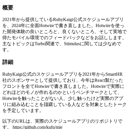
概要
2021年から提供しているRubyKaigi公式スケジュールアプリ
を、2024年に全面Hotwireで書き直しました。Hotwireを使っ
た開発体験の良いところと、良くないところ、そして実地で
得たモバイル環境でのフィードバックなどをお話しします。
主なトピックはTurbo関連で、Stimulusに関しては少なめで
す。
詳細
RubyKaigi公式のスケジュールアプリを2021年からSmartHR
社のスポンサーとして提供しており、今年はReact製だった
フロントを全てHotwireで書き直しました。Hotwireで実際に
どれほどのモノが作れるのかというベンチマークとして、
Hotwireを触ったことがない人、少し触ったけど実際のアプ
リに組み込むことを躊躇している人などを対象としたトーク
を予定しています。
以下のURLは、実際のスケジュールアプリのリポジトリで
す。 https://github.com/kufu/mie